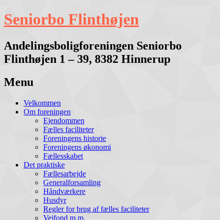
Seniorbo Flinthøjen
Andelingsboligforeningen Seniorbo
Flinthøjen 1 – 39, 8382 Hinnerup
Menu
Velkommen
Om foreningen
Ejendommen
Fælles faciliteter
Foreningens historie
Foreningens økonomi
Fællesskabet
Det praktiske
Fællesarbejde
Generalforsamling
Håndværkere
Husdyr
Regler for brug af fælles faciliteter
Vejfond m.m.